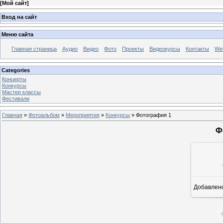
[
Мой сайт
]
Вход на сайт
Меню сайта
Главная страница
Аудио
Видео
Фото
Проекты
Видеокурсы
Контакты
Wel
Categories
Концерты
Конкурсы
Мастер классы
Фестивали
Главная
»
Фотоальбом
»
Мероприятия
»
Конкурсы
» Фотография 1
Ф
Добавлен
1