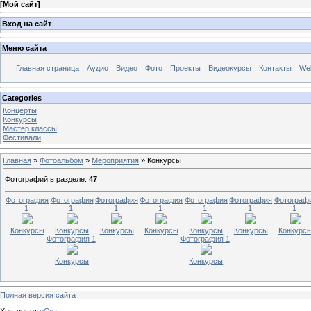
[
Мой сайт
]
Вход на сайт
Меню сайта
Главная страница
Аудио
Видео
Фото
Проекты
Видеокурсы
Контакты
Wel
Categories
Концерты
Конкурсы
Мастер классы
Фестивали
Главная
»
Фотоальбом
»
Мероприятия
» Конкурсы
Фотографий в разделе
:
47
Фотография
Фотография
Фотография
Фотография
Фотография
Фотография
Фотограф
1
1
1
1
1
1
1
Конкурсы
Конкурсы
Конкурсы
Конкурсы
Конкурсы
Конкурсы
Конкурс
Фотография 1
Фотография 1
Конкурсы
Конкурсы
Полная версия сайта
Хостинг от
uCoz