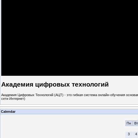
Академия цифровых технологий
Академия Цифровых Технологий (АЦТ) - это гибкая система онлайн-обучения основам 
сети Интернет)
Calendar
Пн
Вт
3
4