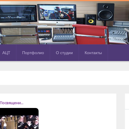
АЦТ
Портфолио
О студии
Контакты
Посвящени...