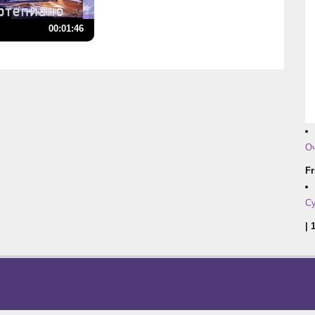
00:01:46
Оч
Fr
Су
| 