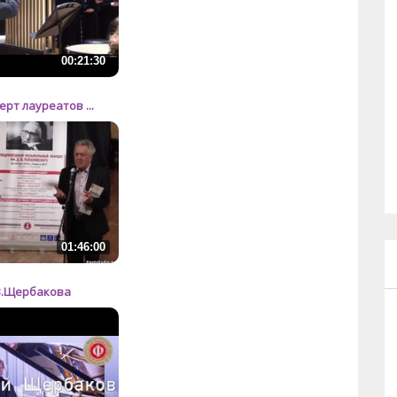
00:21:30
ерт лауреатов ...
01:46:00
В.Щербакова