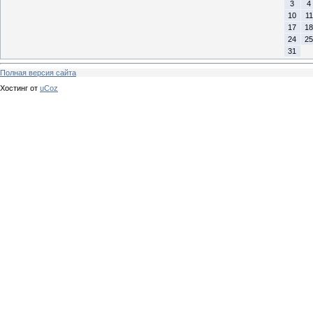
3
4
10
11
17
18
24
25
31
Полная версия сайта
Хостинг от
uCoz